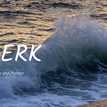
ERK
 und Plotten