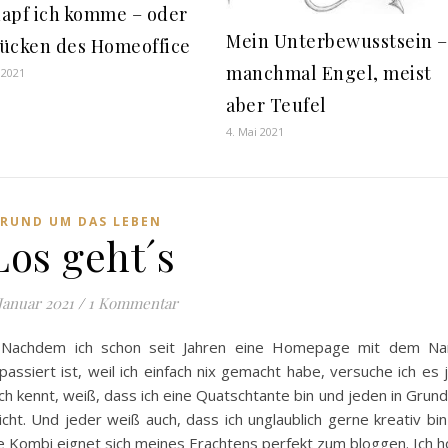
napf ich komme – oder
Mein Unterbewusstsein –
Tücken des Homeoffice
manchmal Engel, meist
 2021
aber Teufel
4. Mai 2021
RUND UM DAS LEBEN
Los geht´s
 Januar 2021
/
1 Kommentar
en! Nachdem ich schon seit Jahren eine Homepage mit dem N
assiert ist, weil ich einfach nix gemacht habe, versuche ich es 
h kennt, weiß, dass ich eine Quatschtante bin und jeden in Grun
cht. Und jeder weiß auch, dass ich unglaublich gerne kreativ bi
 Kombi eignet sich meines Erachtens perfekt zum bloggen. Ich h