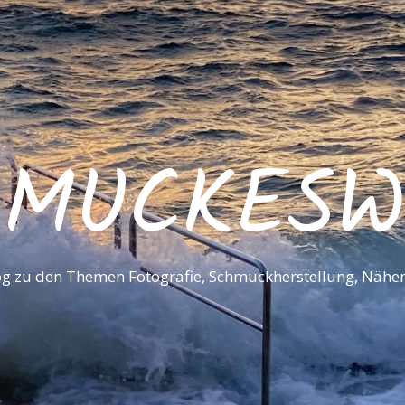
HMUCKESW
log zu den Themen Fotografie, Schmuckherstellung, Nähen