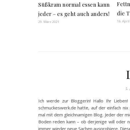
Fett
Süßkram normal essen kann
die 
jeder – es geht auch anders!
16. April
29. März 2021
5.
Ich werde zur Bloggerin! Hallo Ihr Lieb
schmuckeswerk.de hatte, auf der einfach nix p
mal mit dem gleichnamigen Blog. Jeder der mic
Boden reden kann – ob derjenige will oder ni
immer wieder neue Sachen ausprobiere. Diese