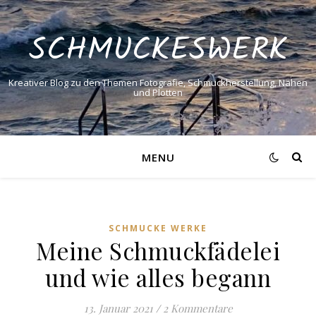
SCHMUCKESWERK
Kreativer Blog zu den Themen Fotografie, Schmuckherstellung, Nähen
und Plotten
MENU
SCHMUCKE WERKE
Meine Schmuckfädelei
und wie alles begann
13. Januar 2021
/
2 Kommentare