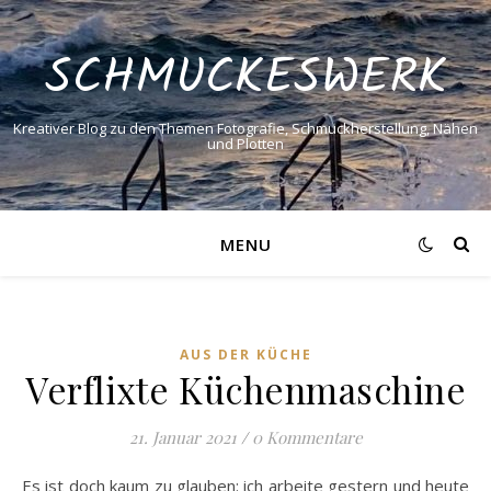
SCHMUCKESWERK
Kreativer Blog zu den Themen Fotografie, Schmuckherstellung, Nähen
und Plotten
MENU
AUS DER KÜCHE
Verflixte Küchenmaschine
21. Januar 2021
/
0 Kommentare
Es ist doch kaum zu glauben: ich arbeite gestern und heute